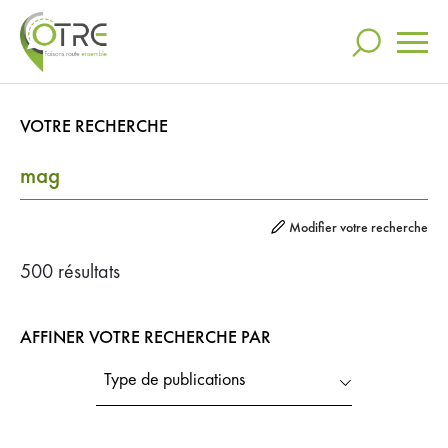
VOTRE RECHERCHE
Actualités
RECHERCHER
L’OTRE
Modifier votre recherche
Nos engagements
DANS VOS RECHERCHES
500
résultats
Mag
Communication
AFFINER VOTRE RECHERCHE PAR
RECHERCHES LES PLUS POPULAIRES
Espace presse
Type de publications
Otre
Mag
Video
Partenariats