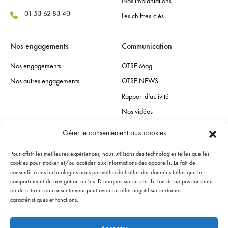
Nos implantations
01 53 62 83 40
Les chiffres-clés
Nos engagements
Communication
Nos engagements
OTRE Mag
Nos autres engagements
OTRE NEWS
Rapport d’activité
Nos vidéos
Gérer le consentement aux cookies
Espace presse
Pour offrir les meilleures expériences, nous utilisons des technologies telles que les
Contact presse
cookies pour stocker et/ou accéder aux informations des appareils. Le fait de
consentir à ces technologies nous permettra de traiter des données telles que le
Communiqués de presse
comportement de navigation ou les ID uniques sur ce site. Le fait de ne pas consentir
ou de retirer son consentement peut avoir un effet négatif sur certaines
L’OTRE dans les medias
caractéristiques et fonctions.