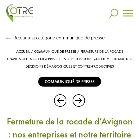
Retour à la catégorie communiqué de presse
Actualités
ACCUEIL
/
COMMUNIQUÉ DE PRESSE
/
FERMETURE DE LA ROCADE
RECHERCHER
L’OTRE
D’AVIGNON : NOS ENTREPRISES ET NOTRE TERRITOIRE VALENT MIEUX QUE DES
DÉCISIONS DÉMAGOGIQUES ET CONTRE-PRODUCTIVES
Nos engagements
DANS VOS RECHERCHES
COMMUNIQUÉ DE PRESSE
Communication
RECHERCHES LES PLUS POPULAIRES
Otre
Mag
Video
Espace presse
Fermeture de la rocade d’Avignon
Partenariats
: nos entreprises et notre territoire