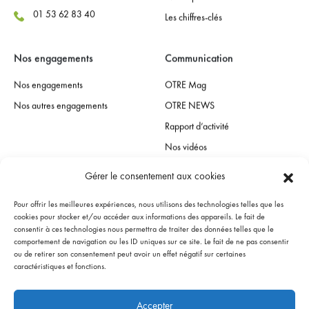
01 53 62 83 40
Les chiffres-clés
Nos engagements
Communication
Nos engagements
OTRE Mag
Nos autres engagements
OTRE NEWS
Rapport d’activité
Nos vidéos
Gérer le consentement aux cookies
Espace presse
Pour offrir les meilleures expériences, nous utilisons des technologies telles que les
Contact presse
cookies pour stocker et/ou accéder aux informations des appareils. Le fait de
consentir à ces technologies nous permettra de traiter des données telles que le
Communiqués de presse
comportement de navigation ou les ID uniques sur ce site. Le fait de ne pas consentir
ou de retirer son consentement peut avoir un effet négatif sur certaines
L’OTRE dans les medias
caractéristiques et fonctions.
Accepter