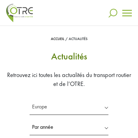
ACCUEIL
/
ACTUALITÉS
Actualités
Actualités
RECHERCHER
L’OTRE
Retrouvez ici toutes les actualités du transport routier
Nos engagements
DANS VOS RECHERCHES
et de l’OTRE.
Communication
RECHERCHES LES PLUS POPULAIRES
Europe
Otre
Mag
Video
Espace presse
Par année
Partenariats