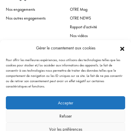
Nos engagements
OTRE Mag
Nos autres engagements
OTRE NEWS
Rapport d’activité
Nos vidéos
Gérer le consentement aux cookies
Espace presse
Pour offrir les meilleures expériences, nous utilisons des technologies telles que les
Contact presse
cookies pour stocker et/ou accéder aux informations des appareils. Le fait de
consentir à ces technologies nous permettra de traiter des données telles que le
Communiqués de presse
comportement de navigation ou les ID uniques sur ce site. Le fait de ne pas consentir
ou de retirer son consentement peut avoir un effet négatif sur certaines
L’OTRE dans les medias
caractéristiques et fonctions.
Accepter
Mentions légales & Politique de confidentialité
Gestion des Cookies
Refuser
Conditions générales d’utilisation
ⓒ Copyright 2023 - OTRE
Voir les préférences