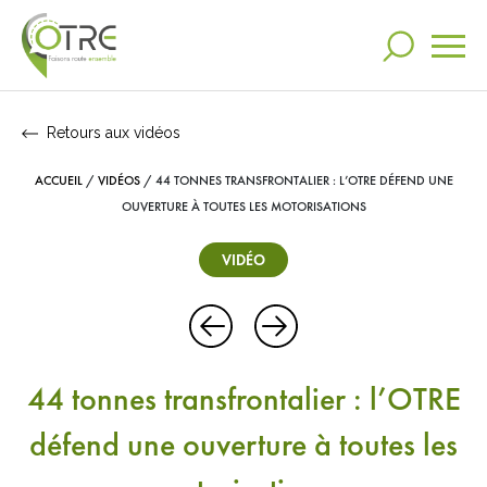
Retours aux vidéos
Actualités
ACCUEIL
/
VIDÉOS
/
44 TONNES TRANSFRONTALIER : L’OTRE DÉFEND UNE
RECHERCHER
L’OTRE
OUVERTURE À TOUTES LES MOTORISATIONS
VIDÉO
Nos engagements
DANS VOS RECHERCHES
Communication
RECHERCHES LES PLUS POPULAIRES
44 tonnes transfrontalier : l’OTRE
Otre
Mag
Video
Espace presse
défend une ouverture à toutes les
Partenariats