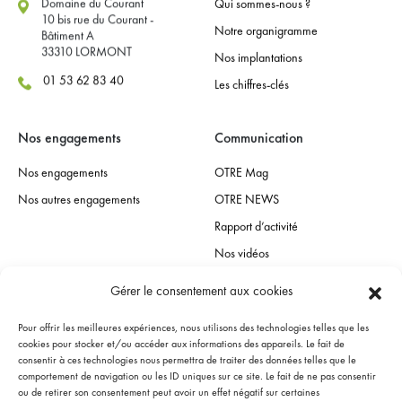
Domaine du Courant
Qui sommes-nous ?
10 bis rue du Courant -
Notre organigramme
Bâtiment A
33310 LORMONT
Nos implantations
01 53 62 83 40
Les chiffres-clés
Nos engagements
Communication
Nos engagements
OTRE Mag
Nos autres engagements
OTRE NEWS
Rapport d’activité
Nos vidéos
Gérer le consentement aux cookies
Espace presse
Pour offrir les meilleures expériences, nous utilisons des technologies telles que les
Contact presse
cookies pour stocker et/ou accéder aux informations des appareils. Le fait de
consentir à ces technologies nous permettra de traiter des données telles que le
Communiqués de presse
comportement de navigation ou les ID uniques sur ce site. Le fait de ne pas consentir
ou de retirer son consentement peut avoir un effet négatif sur certaines
L’OTRE dans les medias