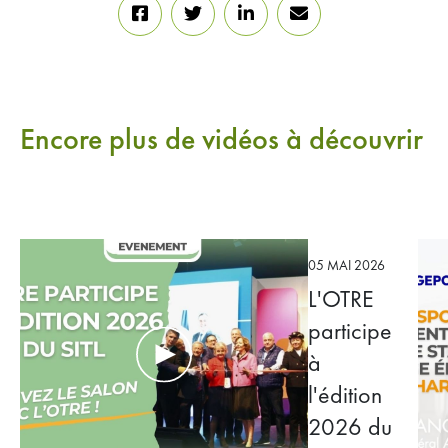
Encore plus de vidéos à découvrir
05 MAI 2026
L'OTRE
participe
à
l'édition
2026 du