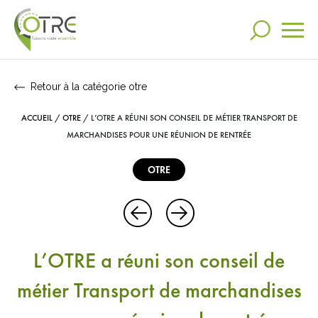
Retour à la catégorie otre
Actualités
ACCUEIL
/
OTRE
/
L’OTRE A RÉUNI SON CONSEIL DE MÉTIER TRANSPORT DE
RECHERCHER
L’OTRE
MARCHANDISES POUR UNE RÉUNION DE RENTRÉE
OTRE
Nos engagements
DANS VOS RECHERCHES
Communication
RECHERCHES LES PLUS POPULAIRES
L’OTRE a réuni son conseil de
Otre
Mag
Video
Espace presse
métier Transport de marchandises
Partenariats