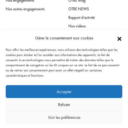
Nos autres engagements
OTRE NEWS
Rapport d’activité
Nos vidéos
Gérer le consentement aux cookies
Espace presse
Pour offrir les meilleures expériences, nous utilisons des technologies telles que les
Contact presse
cookies pour stocker et/ou accéder aux informations des appareils. Le fait de
consentir à ces technologies nous permettra de traiter des données telles que le
Communiqués de presse
comportement de navigation ou les ID uniques sur ce site. Le fait de ne pas consentir
ou de retirer son consentement peut avoir un effet négatif sur certaines
L’OTRE dans les medias
caractéristiques et fonctions.
Accepter
Mentions légales & Politique de confidentialité
Gestion des Cookies
Refuser
Conditions générales d’utilisation
ⓒ Copyright 2023 - OTRE
Voir les préférences
Site réalisé par
Feel and Clic